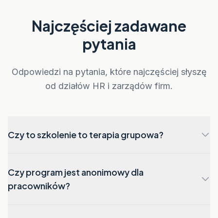
Najczęściej zadawane
pytania
Odpowiedzi na pytania, które najczęściej słyszę
od działów HR i zarządów firm.
Czy to szkolenie to terapia grupowa?
Nie. Program ma formę warsztatów edukacyjno-
Czy program jest anonimowy dla
profilaktycznych skupionych na narzędziach, a nie
na leczeniu. Uczestnicy poznają mechanizmy stresu
pracowników?
i uzależnień oraz uczą się zdrowych strategii radzenia
sobie. Nie prowadzę procesów terapeutycznych ani
Tak, bezpieczeństwo i poufność są fundamentem